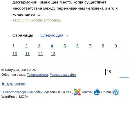
дисгармонии, имеющее место, когда существует
несоответствие между переживанием человека и его Я
концепцией …
Теории личности: глоссарий
Страницы
Следующая
→
1
2
3
4
5
6
7
8
9
10
11
12
13
© Академик, 2000-2026
18+
Обратная связь:
Техподдержка
,
Реклама на сайте
👣 Путешествия
Экспорт словарей на сайты
, сделанные на PHP,
Joomla,
Drupal,
WordPress, MODx.