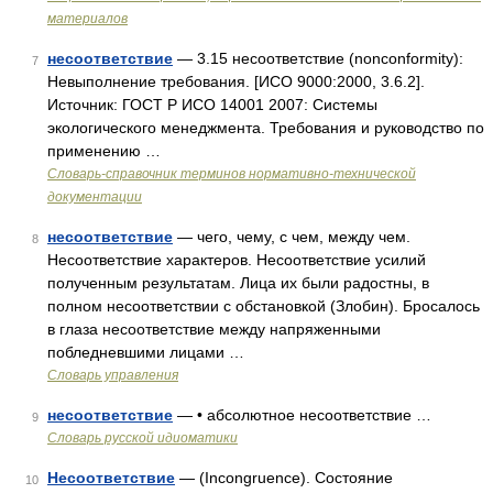
материалов
несоответствие
— 3.15 несоответствие (nonconformity):
7
Невыполнение требования. [ИСО 9000:2000, 3.6.2].
Источник: ГОСТ Р ИСО 14001 2007: Системы
экологического менеджмента. Требования и руководство по
применению …
Словарь-справочник терминов нормативно-технической
документации
несоответствие
— чего, чему, с чем, между чем.
8
Несоответствие характеров. Несоответствие усилий
полученным результатам. Лица их были радостны, в
полном несоответствии с обстановкой (Злобин). Бросалось
в глаза несоответствие между напряженными
побледневшими лицами …
Словарь управления
несоответствие
— • абсолютное несоответствие …
9
Словарь русской идиоматики
Несоответствие
— (Incongruence). Состояние
10