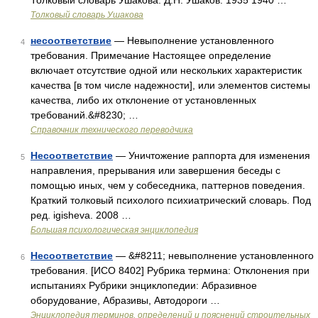
Толковый словарь Ушакова. Д.Н. Ушаков. 1935 1940 …
Толковый словарь Ушакова
несоответствие
— Невыполнение установленного
4
требования. Примечание Настоящее определение
включает отсутствие одной или нескольких характеристик
качества [в том числе надежности], или элементов системы
качества, либо их отклонение от установленных
требований.&#8230; …
Справочник технического переводчика
Несоответствие
— Уничтожение раппорта для изменения
5
направления, прерывания или завершения беседы с
помощью иных, чем у собеседника, паттернов поведения.
Краткий толковый психолого психиатрический словарь. Под
ред. igisheva. 2008 …
Большая психологическая энциклопедия
Несоответствие
— &#8211; невыполнение установленного
6
требования. [ИСО 8402] Рубрика термина: Отклонения при
испытаниях Рубрики энциклопедии: Абразивное
оборудование, Абразивы, Автодороги …
Энциклопедия терминов, определений и пояснений строительных